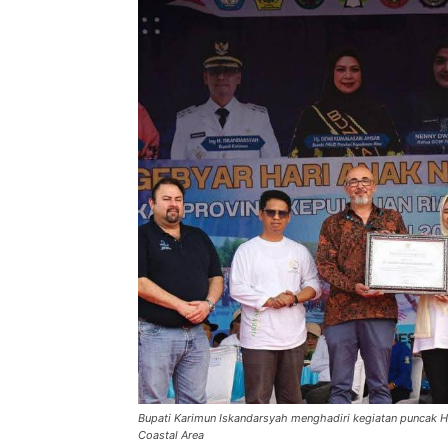
Bupati Karimun Iskandarsyah menghadiri kegiatan puncak H
Coastal Area