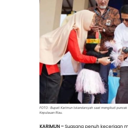
FOTO : Bupati Karimun Iskandarsyah saat mengikuti puncak 
Kepulauan Riau.
KARIMUN –
Suasana penuh keceriaan me