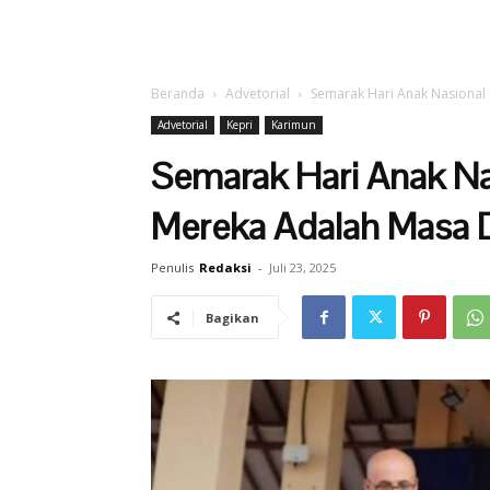
Beranda
Advetorial
Semarak Hari Anak Nasional
Advetorial
Kepri
Karimun
Semarak Hari Anak Nas
Mereka Adalah Masa 
Penulis
Redaksi
-
Juli 23, 2025
Bagikan