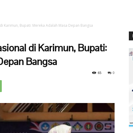
 di Karimun, Bupati: Mereka Adalah Masa Depan Bangsa
ional di Karimun, Bupati:
Depan Bangsa
65
0