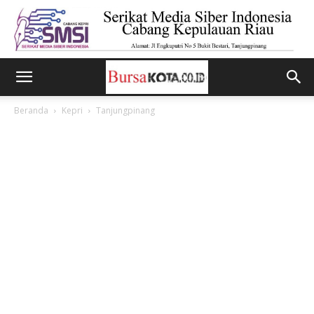
Beranda
Kepri
Tanjungpinang