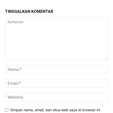
TINGGALKAN KOMENTAR
Simpan nama, email, dan situs web saya di browser ini