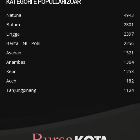
KATEGORI E POPULLARIZUAR
Natuna
4943
Batam
2801
Lingga
2397
Berita TNI - Polri
2256
Asahan
1521
Anambas
1364
Kepri
1253
Aceh
1182
Tanjungpinang
1124