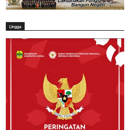
Lingga