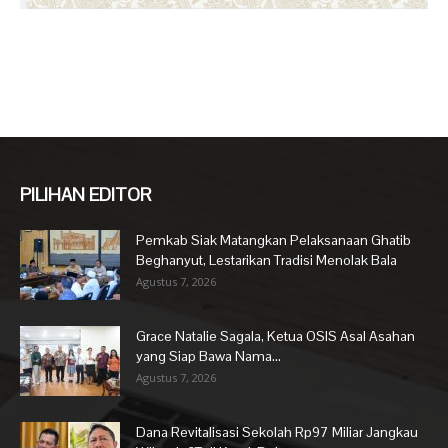
PILIHAN EDITOR
Pemkab Siak Matangkan Pelaksanaan Ghatib
Beghanyut, Lestarikan Tradisi Menolak Bala
Agustus 7, 2026
Grace Natalie Sagala, Ketua OSIS Asal Asahan
yang Siap Bawa Nama...
Agustus 7, 2026
Dana Revitalisasi Sekolah Rp97 Miliar Jangkau