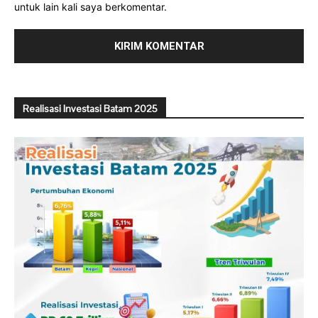
untuk lain kali saya berkomentar.
Realisasi Investasi Batam 2025