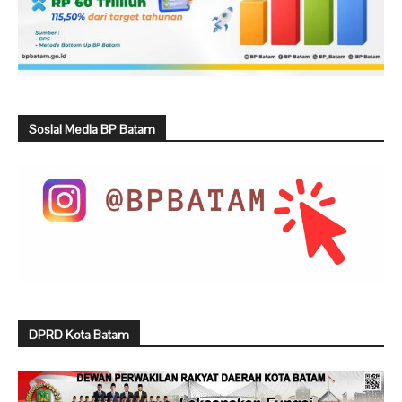
Sosial Media BP Batam
DPRD Kota Batam