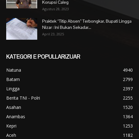
Korupsi Caleg
Agustus 28, 2023
Praktek “Titip Absen” Terbongkar, Bupati Lingga
Nizar : Ini Bukan Sekadar...
April 23, 2025
KATEGORI E POPULLARIZUAR
Natuna
4940
Batam
2799
Lingga
2397
Berita TNI - Polri
2255
Asahan
1520
Anambas
1364
Kepri
1253
Aceh
1182