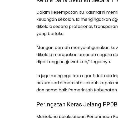
Kelola Dana Sekolah Secara T
Dalam kesempatan itu, Kasmarni membe
keuangan sekolah. Ia mengingatkan ag
dikelola secara profesional, transpara
yang berlaku.
“Jangan pernah menyalahgunakan kewe
dikelola merupakan amanah negara d
dipertanggungjawabkan,” tegasnya.
Ia juga mengingatkan agar tidak ada l
hukum serta meminta seluruh kepala 
dan nama baik Pemerintah Kabupaten B
Peringatan Keras Jelang PPDB
Menjelang pelaksanaan Penerimaan Pes