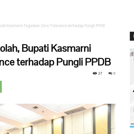
upati Kasmarni Tegaskan Zero Tolerance terhadap Pungli PPDB
olah, Bupati Kasmarni
nce terhadap Pungli PPDB
27
0