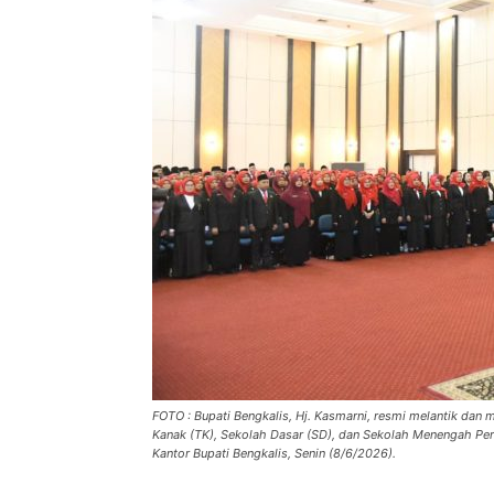
FOTO : Bupati Bengkalis, Hj. Kasmarni, resmi melantik da
Kanak (TK), Sekolah Dasar (SD), dan Sekolah Menengah Pe
Kantor Bupati Bengkalis, Senin (8/6/2026).