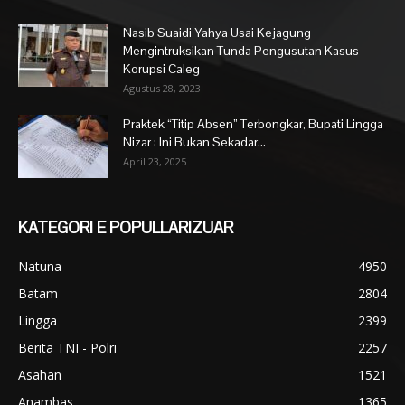
Nasib Suaidi Yahya Usai Kejagung
Mengintruksikan Tunda Pengusutan Kasus
Korupsi Caleg
Agustus 28, 2023
Praktek “Titip Absen” Terbongkar, Bupati Lingga
Nizar : Ini Bukan Sekadar...
April 23, 2025
KATEGORI E POPULLARIZUAR
Natuna
4950
Batam
2804
Lingga
2399
Berita TNI - Polri
2257
Asahan
1521
Anambas
1365