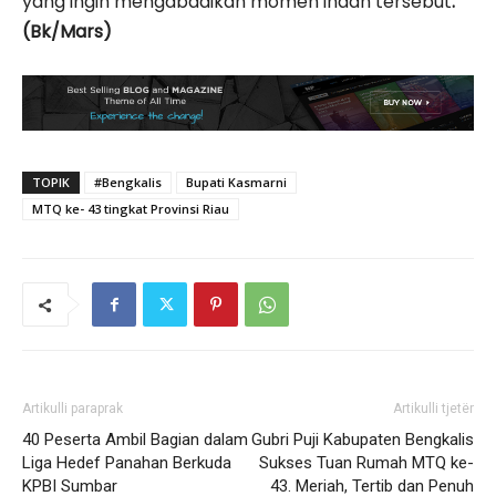
yang ingin mengabadikan momen indah tersebut
.
(Bk/Mars)
TOPIK
#Bengkalis
Bupati Kasmarni
MTQ ke- 43 tingkat Provinsi Riau
Artikulli paraprak
Artikulli tjetër
40 Peserta Ambil Bagian dalam
Gubri Puji Kabupaten Bengkalis
Liga Hedef Panahan Berkuda
Sukses Tuan Rumah MTQ ke-
KPBI Sumbar
43. Meriah, Tertib dan Penuh