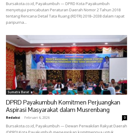
Bursakota.co.id, Payakumbuh — DPRD Kota Payakumbuh
menyetujui pencabutan Peraturan Daerah Nomor 2 Tahun 2018
tentang Rencana Detail Tata Ruang (RDTR) 2018–2038 dalam rapat
paripurna...
Sumatra Barat
DPRD Payakumbuh Komitmen Perjuangkan
Aspirasi Masyarakat dalam Musrenbang
Redaksi
-
Februari 6, 2026
0
Bursakota.co.id, Payakumbuh — Dewan Perwakilan Rakyat Daerah
(DPRD) Kota Payakumbuh menegaskan komitmennya untuk