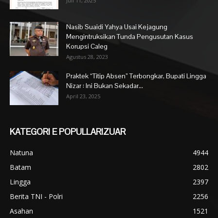
Juli 11, 2025
Nasib Suaidi Yahya Usai Kejagung
Mengintruksikan Tunda Pengusutan Kasus
Korupsi Caleg
Agustus 28, 2023
Praktek “Titip Absen” Terbongkar, Bupati Lingga
Nizar : Ini Bukan Sekadar...
April 23, 2025
KATEGORI E POPULLARIZUAR
Natuna
4944
Batam
2802
Lingga
2397
Berita TNI - Polri
2256
Asahan
1521