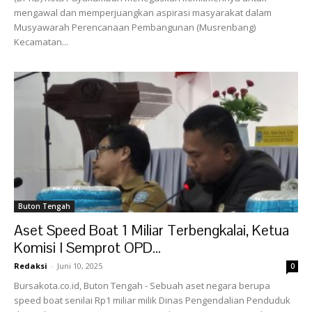
mengawal dan memperjuangkan aspirasi masyarakat dalam
Musyawarah Perencanaan Pembangunan (Musrenbang)
Kecamatan...
Buton Tengah
Aset Speed Boat 1 Miliar Terbengkalai, Ketua
Komisi I Semprot OPD...
Redaksi
-
Juni 10, 2025
0
Bursakota.co.id, Buton Tengah - Sebuah aset negara berupa
speed boat senilai Rp1 miliar milik Dinas Pengendalian Penduduk