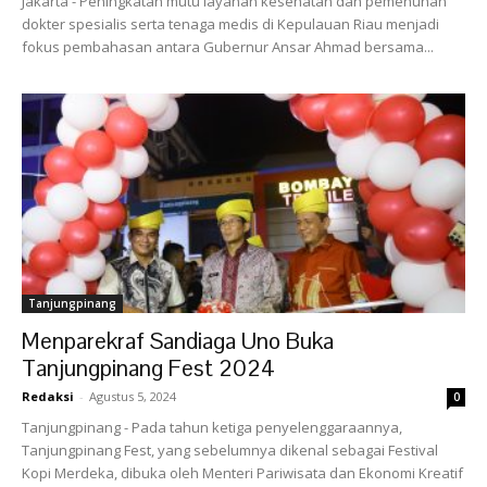
Jakarta - Peningkatan mutu layanan kesehatan dan pemenuhan
dokter spesialis serta tenaga medis di Kepulauan Riau menjadi
fokus pembahasan antara Gubernur Ansar Ahmad bersama...
Tanjungpinang
Menparekraf Sandiaga Uno Buka
Tanjungpinang Fest 2024
Redaksi
-
Agustus 5, 2024
0
Tanjungpinang - Pada tahun ketiga penyelenggaraannya,
Tanjungpinang Fest, yang sebelumnya dikenal sebagai Festival
Kopi Merdeka, dibuka oleh Menteri Pariwisata dan Ekonomi Kreatif