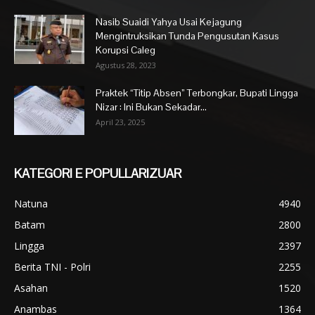
Nasib Suaidi Yahya Usai Kejagung
Mengintruksikan Tunda Pengusutan Kasus
Korupsi Caleg
Agustus 28, 2023
Praktek “Titip Absen” Terbongkar, Bupati Lingga
Nizar : Ini Bukan Sekadar...
April 23, 2025
KATEGORI E POPULLARIZUAR
Natuna
4940
Batam
2800
Lingga
2397
Berita TNI - Polri
2255
Asahan
1520
Anambas
1364