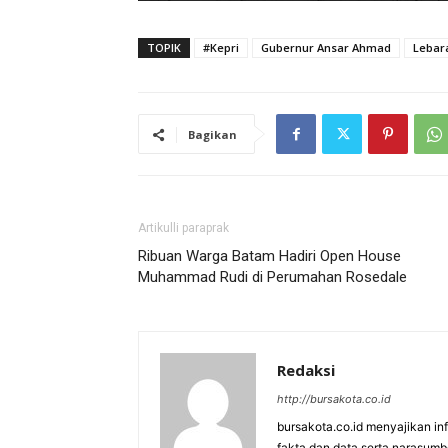
TOPIK
#Kepri
Gubernur Ansar Ahmad
Lebara
Bagikan
Artikulli paraprak
Ribuan Warga Batam Hadiri Open House
Muhammad Rudi di Perumahan Rosedale
Redaksi
http://bursakota.co.id
bursakota.co.id menyajikan in
fakta dan data serta narasumb