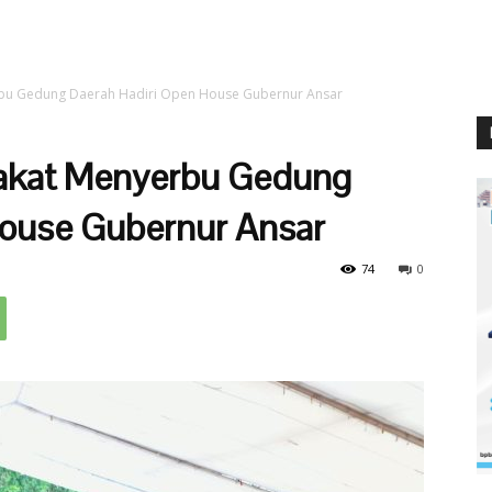
rbu Gedung Daerah Hadiri Open House Gubernur Ansar
rakat Menyerbu Gedung
House Gubernur Ansar
74
0