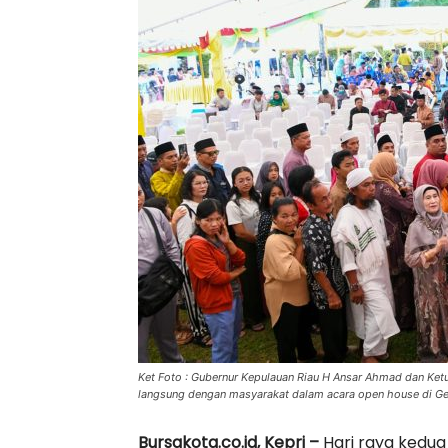
Ket Foto : Gubernur Kepulauan Riau H Ansar Ahmad dan Ketu
langsung dengan masyarakat dalam acara open house di Ged
Bursakota.co.id, Kepri –
Hari raya kedua 