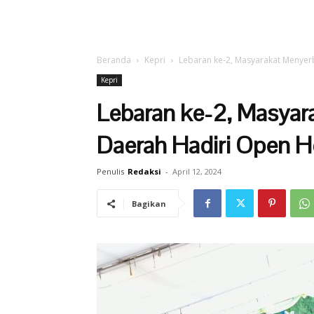
Beranda
Kepri
Lebaran ke-2, Masyarakat Menye
Kepri
Lebaran ke-2, Masya
Daerah Hadiri Open 
Penulis
Redaksi
-
April 12, 2024
Bagikan