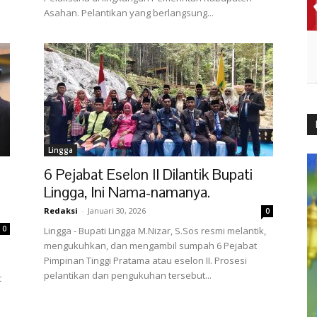
Asahan. Pelantikan yang berlangsung...
Lingga
6 Pejabat Eselon II Dilantik Bupati
Lingga, Ini Nama-namanya.
Redaksi
-
Januari 30, 2026
0
0
Lingga - Bupati Lingga M.Nizar, S.Sos resmi melantik,
mengukuhkan, dan mengambil sumpah 6 Pejabat
Pimpinan Tinggi Pratama atau eselon II. Prosesi
pelantikan dan pengukuhan tersebut...
t