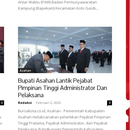
Antar Waktu (PAW) Badan Permusyawaratan
Kampung (Bapekam) Kecamatan Koto Gasib,...
Asahan
Bupati Asahan Lantik Pejabat
Pimpinan Tinggi Administrator Dan
Pelaksana
Redaksi
-
Februari 2, 2026
0
0
Bursakota.co.id, Asahan - Pemerintah Kabupaten
s
Asahan melaksanakan pelantikan Pejabat Pimpinan
si
Tinggi Pratama, Pejabat Administrator, dan Pejabat
Pelaksana di lingkungan Pemerintah Kabupaten