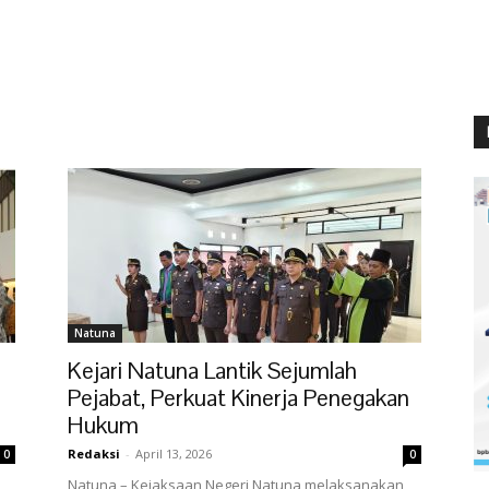
Natuna
Kejari Natuna Lantik Sejumlah
Pejabat, Perkuat Kinerja Penegakan
Hukum
Redaksi
-
April 13, 2026
0
0
,
Natuna – Kejaksaan Negeri Natuna melaksanakan