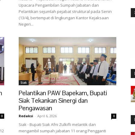
Upacara Pengambilan Sumpah Jabatan dan
Pelantikan sejumlah pejabat struktural pada Senin
(13/4), bertempat di lingkungan Kantor Kejaksaan
Negeri...
Siak
n
Pelantikan PAW Bapekam, Bupati
Siak Tekankan Sinergi dan
Pengawasan
Redaksi
-
April 6, 2026
0
0
Siak - Bupati Siak Afni Zulkifli melantik dan
 12
mengambil sumpah jabatan 11 orang Pengganti