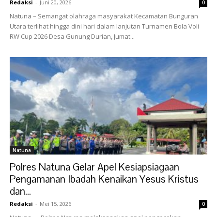
Redaksi
-
Juni 20, 2026
0
‎Natuna – Semangat olahraga masyarakat Kecamatan Bunguran
Utara terlihat hingga dini hari dalam lanjutan Turnamen Bola Voli
RW Cup 2026 Desa Gunung Durian, Jumat...
Natuna
Polres Natuna Gelar Apel Kesiapsiagaan
Pengamanan Ibadah Kenaikan Yesus Kristus
dan...
Redaksi
-
Mei 15, 2026
0