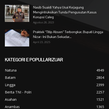
Nasib Suaidi Yahya Usai Kejagung
Mengintruksikan Tunda Pengusutan Kasus
Korupsi Caleg
Agustus 28, 2023
Praktek “Titip Absen” Terbongkar, Bupati Lingga
Nizar : Ini Bukan Sekadar...
April 23, 2025
KATEGORI E POPULLARIZUAR
Natuna
4949
Batam
2804
Lingga
2399
Berita TNI - Polri
2257
Asahan
1521
Anambas
1365