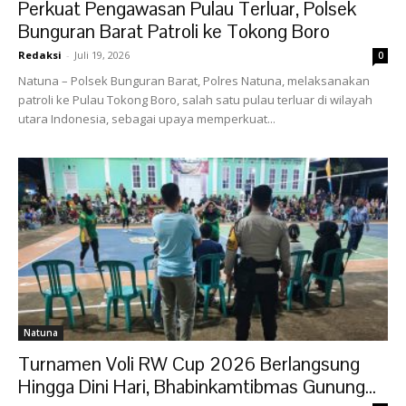
Perkuat Pengawasan Pulau Terluar, Polsek
Bunguran Barat Patroli ke Tokong Boro
Redaksi
-
Juli 19, 2026
0
Natuna – Polsek Bunguran Barat, Polres Natuna, melaksanakan
patroli ke Pulau Tokong Boro, salah satu pulau terluar di wilayah
utara Indonesia, sebagai upaya memperkuat...
Natuna
Turnamen Voli RW Cup 2026 Berlangsung
Hingga Dini Hari, Bhabinkamtibmas Gunung...