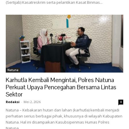
(Sertijab) Kasatreskrim serta pelantikan Kasat Binmas...
Natuna
Karhutla Kembali Mengintai, Polres Natuna
Perkuat Upaya Pencegahan Bersama Lintas
Sektor
Redaksi
-
Mei 2, 2026
0
Natuna – Kebakaran hutan dan lahan (karhutla) kembali menjadi
perhatian serius berbagai pihak, khususnya di wilayah Kabupaten
Natuna. Hal ini disampaikan Kasubsipenmas Humas Polres
Natuna,...