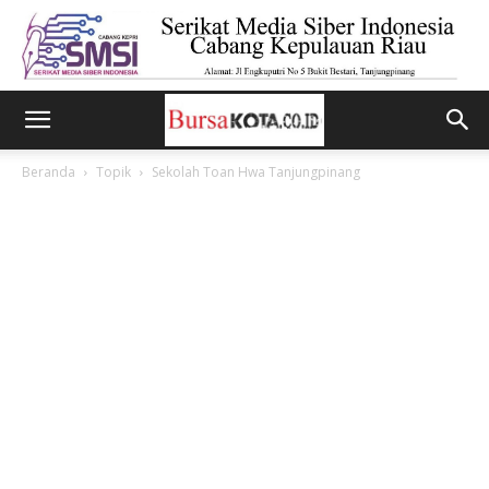
Beranda
Topik
Sekolah Toan Hwa Tanjungpinang