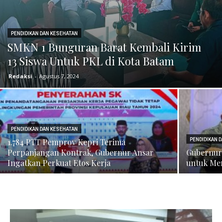
PENDIDIKAN DAN KESEHATAN
SMKN 1 Bunguran Barat Kembali Kirim
13 Siswa Untuk PKL di Kota Batam
Redaksi
-
Agustus 7, 2024
PENDIDIKAN DAN KESEHATAN
1.784 PTT Pemprov Kepri Terima
PENDIDIKAN 
Perpanjangan Kontrak, Gubernur Ansar
Gubernur
Ingatkan Perkuat Etos Kerja
untuk Me