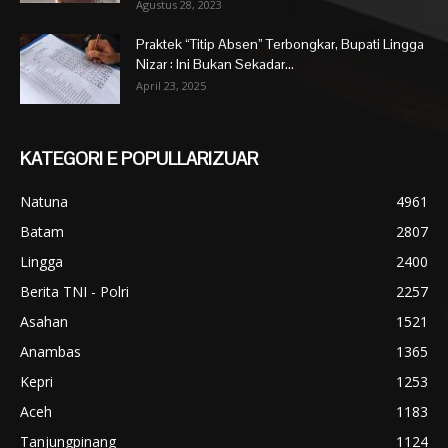
Agustus 28, 2023
Praktek “Titip Absen” Terbongkar, Bupati Lingga
Nizar : Ini Bukan Sekadar...
April 23, 2025
KATEGORI E POPULLARIZUAR
Natuna
4961
Batam
2807
Lingga
2400
Berita TNI - Polri
2257
Asahan
1521
Anambas
1365
Kepri
1253
Aceh
1183
Tanjungpinang
1124