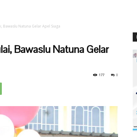
, Bawaslu Natuna Gelar Apel Siaga
ai, Bawaslu Natuna Gelar
177
0