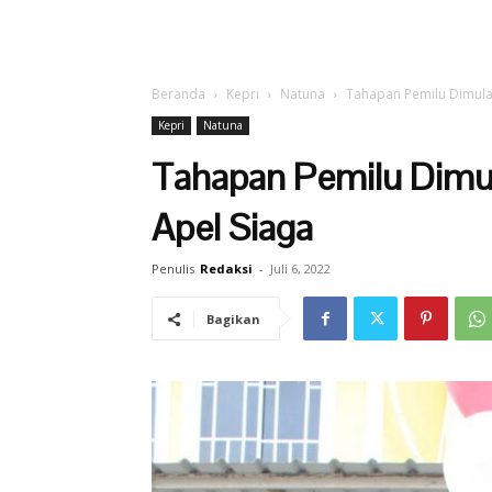
Beranda
Kepri
Natuna
Tahapan Pemilu Dimulai
Kepri
Natuna
Tahapan Pemilu Dimul
Apel Siaga
Penulis
Redaksi
-
Juli 6, 2022
Bagikan