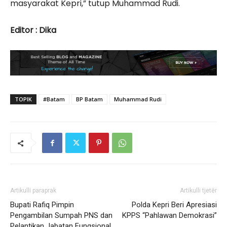
masyarakat Kepri,” tutup Muhammad Rudi.
Editor : Dika
TOPIK
#Batam
BP Batam
Muhammad Rudi
Artikulli paraprak
Artikulli tjetër
Bupati Rafiq Pimpin
Polda Kepri Beri Apresiasi
Pengambilan Sumpah PNS dan
KPPS “Pahlawan Demokrasi”
Pelantikan Jabatan Fungsional