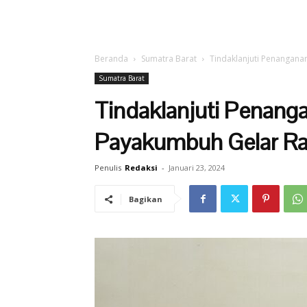
Beranda
Sumatra Barat
Tindaklanjuti Penangan
Sumatra Barat
Tindaklanjuti Penan
Payakumbuh Gelar Rap
Penulis
Redaksi
-
Januari 23, 2024
Bagikan