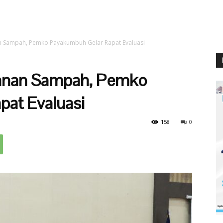
an Sampah, Pemko Payakumbuh Gelar Rapat Evaluasi
ganan Sampah, Pemko
at Evaluasi
158
0