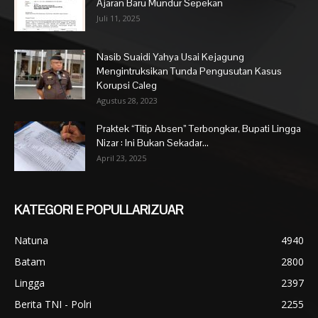
Ajaran Baru Mundur Sepekan
Juli 11, 2025
Nasib Suaidi Yahya Usai Kejagung
Mengintruksikan Tunda Pengusutan Kasus
Korupsi Caleg
Agustus 28, 2023
Praktek “Titip Absen” Terbongkar, Bupati Lingga
Nizar : Ini Bukan Sekadar...
April 23, 2025
KATEGORI E POPULLARIZUAR
Natuna
4940
Batam
2800
Lingga
2397
Berita TNI - Polri
2255