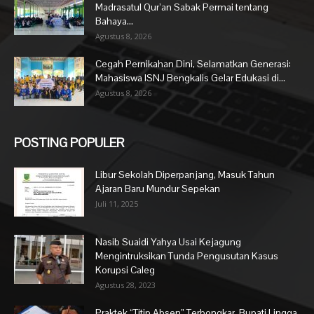
Madrasatul Qur’an Sabak Permai tentang
Bahaya...
Agustus 8, 2026
Cegah Pernikahan Dini, Selamatkan Generasi:
Mahasiswa ISNJ Bengkalis Gelar Edukasi di...
Agustus 8, 2026
POSTING POPULER
Libur Sekolah Diperpanjang, Masuk Tahun
Ajaran Baru Mundur Sepekan
Juli 11, 2025
Nasib Suaidi Yahya Usai Kejagung
Mengintruksikan Tunda Pengusutan Kasus
Korupsi Caleg
Agustus 28, 2023
Praktek “Titip Absen” Terbongkar, Bupati Lingga