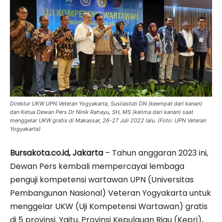
Direktur UKW UPN Veteran Yogyakarta, Susilastuti DN (keempat dari kanan)
dan Ketua Dewan Pers Dr Ninik Rahayu, SH, MS (kelima dari kanan) saat
menggelar UKW gratis di Makassar, 26-27 Juli 2022 lalu. (Foto: UPN Veteran
Yogyakarta)
Bursakota.co.id, Jakarta
– Tahun anggaran 2023 ini,
Dewan Pers kembali mempercayai lembaga
penguji kompetensi wartawan UPN (Universitas
Pembangunan Nasional) Veteran Yogyakarta untuk
menggelar UKW (Uji Kompetensi Wartawan) gratis
di 5 provinsi. Yaitu, Provinsi Kepulauan Riau (Kepri),