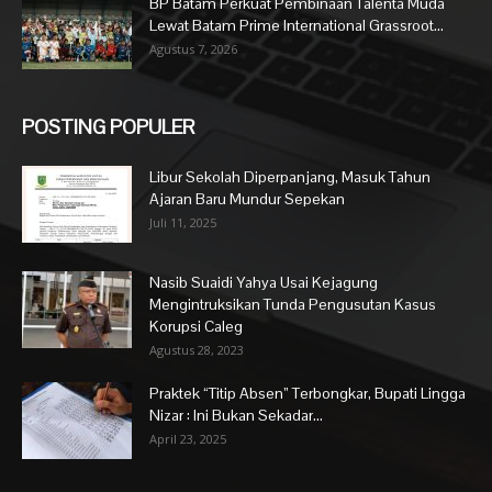
BP Batam Perkuat Pembinaan Talenta Muda
Lewat Batam Prime International Grassroot...
Agustus 7, 2026
POSTING POPULER
Libur Sekolah Diperpanjang, Masuk Tahun
Ajaran Baru Mundur Sepekan
Juli 11, 2025
Nasib Suaidi Yahya Usai Kejagung
Mengintruksikan Tunda Pengusutan Kasus
Korupsi Caleg
Agustus 28, 2023
Praktek “Titip Absen” Terbongkar, Bupati Lingga
Nizar : Ini Bukan Sekadar...
April 23, 2025