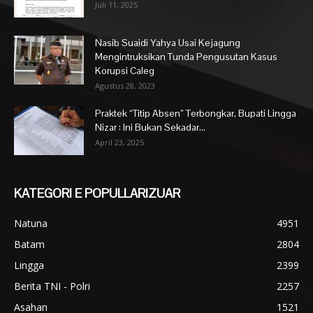
Juli 11, 2025
Nasib Suaidi Yahya Usai Kejagung
Mengintruksikan Tunda Pengusutan Kasus
Korupsi Caleg
Agustus 28, 2023
Praktek “Titip Absen” Terbongkar, Bupati Lingga
Nizar : Ini Bukan Sekadar...
April 23, 2025
KATEGORI E POPULLARIZUAR
Natuna
4951
Batam
2804
Lingga
2399
Berita TNI - Polri
2257
Asahan
1521