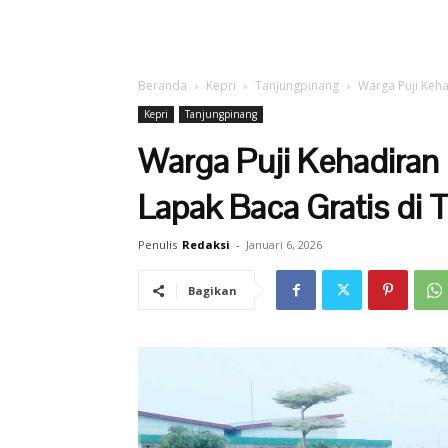
Beranda
Kepri
Tanjungpinang
Warga Puji Keh
Kepri
Tanjungpinang
Warga Puji Kehadiran
Lapak Baca Gratis di
Penulis
Redaksi
-
Januari 6, 2026
Bagikan