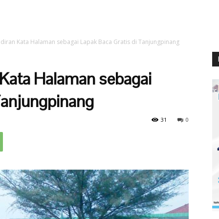
adiran Kata Halaman sebagai Lapak Baca Gratis di Tanjungpinang
 Kata Halaman sebagai
 Tanjungpinang
31
0