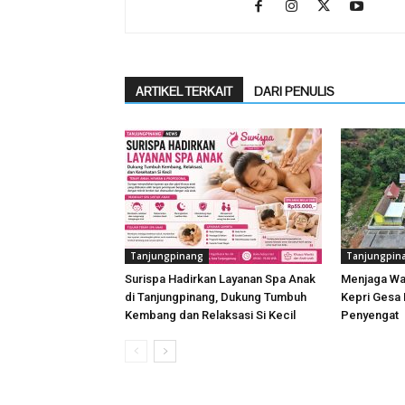
ARTIKEL TERKAIT
DARI PENULIS
Tanjungpinang
Tanjungpin
Surispa Hadirkan Layanan Spa Anak
Menjaga Wa
di Tanjungpinang, Dukung Tumbuh
Kepri Gesa 
Kembang dan Relaksasi Si Kecil
Penyengat