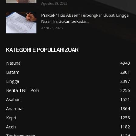
Agustus 28, 2023
Praktek “Titip Absen” Terbongkar, Bupati Lingga
Nizar : Ini Bukan Sekadar...
April 23, 2025
KATEGORI E POPULLARIZUAR
Natuna
4943
Batam
2801
Lingga
2397
Berita TNI - Polri
2256
Asahan
1521
Anambas
1364
Kepri
1253
Aceh
1182
Tanjungpinang
1124