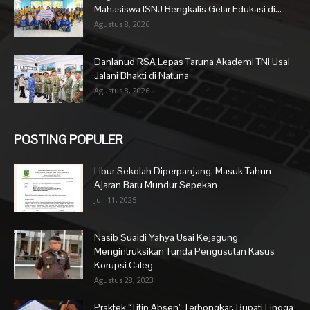
Mahasiswa ISNJ Bengkalis Gelar Edukasi di...
Agustus 8, 2026
Danlanud RSA Lepas Taruna Akademi TNI Usai
Jalani Bhakti di Natuna
Agustus 8, 2026
POSTING POPULER
Libur Sekolah Diperpanjang, Masuk Tahun
Ajaran Baru Mundur Sepekan
Juli 11, 2025
Nasib Suaidi Yahya Usai Kejagung
Mengintruksikan Tunda Pengusutan Kasus
Korupsi Caleg
Agustus 28, 2023
Praktek “Titip Absen” Terbongkar, Bupati Lingga