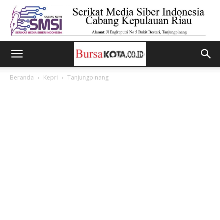
Beranda
Kepri
Tanjungpinang