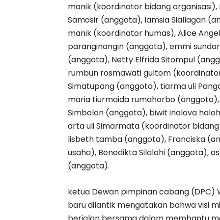
manik (koordinator bidang organisasi)
Samosir (anggota), lamsia Siallagan (an
manik (koordinator humas), Alice Angel
paranginangin (anggota), emmi sundar
(anggota), Netty Elfrida Sitompul (ang
rumbun rosmawati gultom (koordinator 
Simatupang (anggota), tiarma uli Panga
maria tiurmaida rumahorbo (anggota), 
Simbolon (anggota), biwit inalova halo
arta uli Simarmata (koordinator bidang
lisbeth tamba (anggota), Franciska (a
usaha), Benedikta Silalahi (anggota), 
(anggota).
ketua Dewan pimpinan cabang (DPC) WK
baru dilantik mengatakan bahwa visi mis
berjalan bersama dalam membantu me