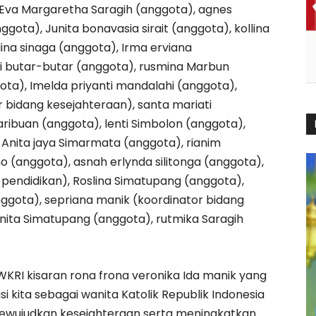
, Eva Margaretha Saragih (anggota), agnes
ggota), Junita bonavasia sirait (anggota), kollina
ina sinaga (anggota), Irma erviana
i butar-butar (anggota), rusmina Marbun
gota), Imelda priyanti mandalahi (anggota),
bidang kesejahteraan), santa mariati
ribuan (anggota), lenti Simbolon (anggota),
Anita jaya Simarmata (anggota), rianim
ho (anggota), asnah erlynda silitonga (anggota),
 pendidikan), Roslina Simatupang (anggota),
nggota), sepriana manik (koordinator bidang
asnita Simatupang (anggota), rutmika Saragih
RI kisaran rona frona veronika Ida manik yang
i kita sebagai wanita Katolik Republik Indonesia
wujudkan kesejahteraan serta meningkatkan