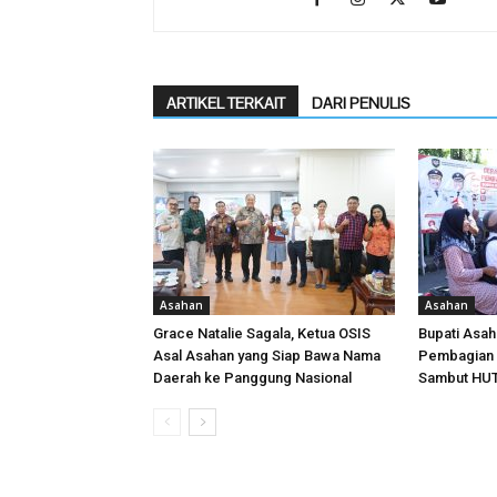
ARTIKEL TERKAIT
DARI PENULIS
Asahan
Asahan
Grace Natalie Sagala, Ketua OSIS
Bupati Asa
Asal Asahan yang Siap Bawa Nama
Pembagian 
Daerah ke Panggung Nasional
Sambut HUT