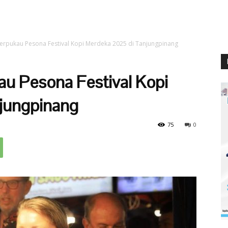
Terpukau Pesona Festival Kopi Merdeka 2025 di Tanjungpinang
au Pesona Festival Kopi
jungpinang
75
0