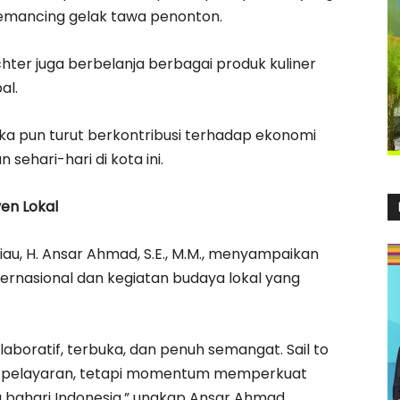
emancing gelak tawa penonton.
hter juga berbelanja berbagai produk kuliner
al.
ka pun turut berkontribusi terhadap ekonomi
ehari-hari di kota ini.
en Lokal
au, H. Ansar Ahmad, S.E., M.M., menyampaikan
nternasional dan kegiatan budaya lokal yang
olaboratif, terbuka, dan penuh semangat. Sail to
ar pelayaran, tetapi momentum memperkuat
a bahari Indonesia,” ungkap Ansar Ahmad.