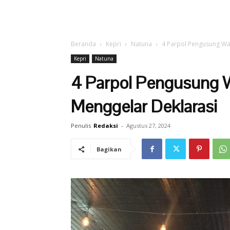
Beranda
Kepri
Natuna
4 Parpol Pengusung Wa
Kepri
Natuna
4 Parpol Pengusung 
Menggelar Deklarasi
Penulis
Redaksi
-
Agustus 27, 2024
Bagikan