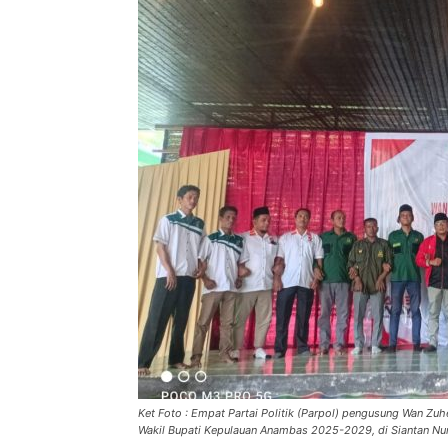
Ket Foto : Empat Partai Politik (Parpol) pengusung Wan Zu
Wakil Bupati Kepulauan Anambas 2025-2029, di Siantan Nur