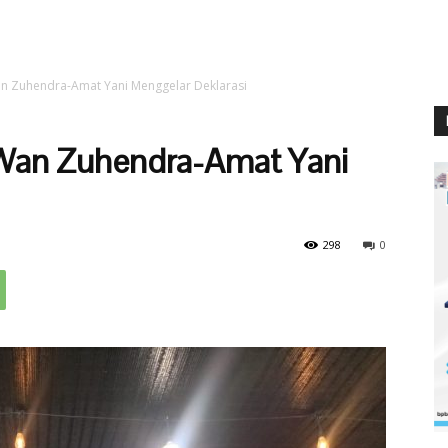
n Zuhendra-Amat Yani Menggelar Deklarasi
Wan Zuhendra-Amat Yani
298
0