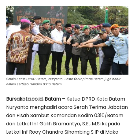
Selain Ketua DPRD Batam, Nuryanto, unsur forkopimda Batam juga hadir
dalam sertijab Dandim 0316 Batam.
Bursakota.co.id, Batam –
Ketua DPRD Kota Batam
Nuryanto menghadiri acara Serah Terima Jabatan
dan Pisah Sambut Komandan Kodim 0316/Batam
dari Letkol Inf Galih Bramantyo, S.E., M.Si kepada
Letkol Inf Rooy Chandra Sihombing S.IP di Mako