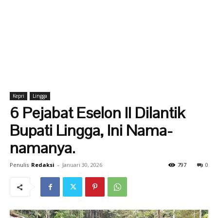
Kepri
Lingga
6 Pejabat Eselon II Dilantik
Bupati Lingga, Ini Nama-
namanya.
Penulis
Redaksi
-
Januari 30, 2026
797
0