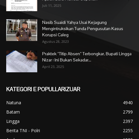
Juli 11, 2025
Nasib Suaidi Yahya Usai Kejagung
Mengintruksikan Tunda Pengusutan Kasus
Korupsi Caleg
Agustus 28, 2023
Praktek “Titip Absen” Terbongkar, Bupati Lingga
Nizar : Ini Bukan Sekadar...
April 23, 2025
KATEGORI E POPULLARIZUAR
Natuna
4940
Batam
2799
Lingga
2397
Berita TNI - Polri
2255