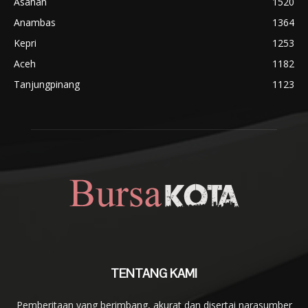
Asahan
1520
Anambas
1364
Kepri
1253
Aceh
1182
Tanjungpinang
1123
TENTANG KAMI
Pemberitaan yang berimbang, akurat dan disertai narasumber