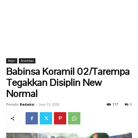
Kepri
Anambas
Babinsa Koramil 02/Tarempa
Tegakkan Disiplin New
Normal
Penulis
Redaksi
-
Juni 13, 2020
117
0