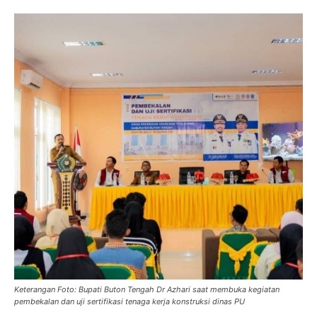
Keterangan Foto: Bupati Buton Tengah Dr Azhari saat membuka kegiatan
pembekalan dan uji sertifikasi tenaga kerja konstruksi dinas PU