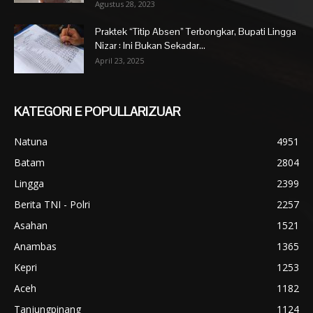
Agustus 28, 2023
Praktek “Titip Absen” Terbongkar, Bupati Lingga
Nizar : Ini Bukan Sekadar...
April 23, 2025
KATEGORI E POPULLARIZUAR
Natuna
4951
Batam
2804
Lingga
2399
Berita TNI - Polri
2257
Asahan
1521
Anambas
1365
Kepri
1253
Aceh
1182
Tanjungpinang
1124