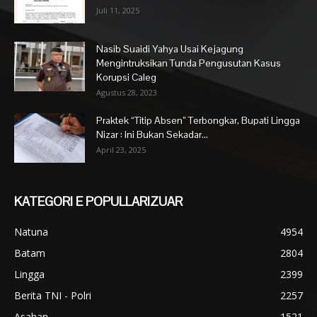
Juli 11, 2025
Nasib Suaidi Yahya Usai Kejagung
Mengintruksikan Tunda Pengusutan Kasus
Korupsi Caleg
Agustus 28, 2023
Praktek “Titip Absen” Terbongkar, Bupati Lingga
Nizar : Ini Bukan Sekadar...
April 23, 2025
KATEGORI E POPULLARIZUAR
Natuna
4954
Batam
2804
Lingga
2399
Berita TNI - Polri
2257
Asahan
1521