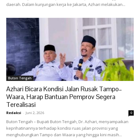
daerah. Dalam kunjungan kerja ke Jakarta, Azhari melakukan...
Buton Tengah
Azhari Bicara Kondisi Jalan Rusak Tampo–
Waara, Harap Bantuan Pemprov Segera
Terealisasi
Redaksi
-
Juni 2, 2026
0
Buton Tengah – Bupati Buton Tengah, Dr. Azhari, menyampaikan
keprihatinannya terhadap kondisi ruas jalan provinsi yang
menghubungkan Tampo dan Waara yang hingga kini masih...