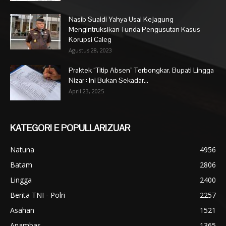
Nasib Suaidi Yahya Usai Kejagung
Mengintruksikan Tunda Pengusutan Kasus
Korupsi Caleg
Agustus 28, 2023
Praktek “Titip Absen” Terbongkar, Bupati Lingga
Nizar : Ini Bukan Sekadar...
April 23, 2025
KATEGORI E POPULLARIZUAR
Natuna
4956
Batam
2806
Lingga
2400
Berita TNI - Polri
2257
Asahan
1521
Anambas
1365