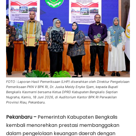
FOTO : Laporan Hasil Pemeriksaan (LHP) diserahkan oleh Direktur Pengelolaan
Pemeriksaan PKN V BPK RI, Dr. Juska Meidy Enyke Sjam, kepada Bupati
Bengkalis Kasmarni bersama Ketua DPRD Kabupaten Bengkalis Septian
Nugraha, Kamis, 18 Juni 2026, di Auditorium Kantor BPK RI Perwakilan
Provinsi Riau, Pekanbaru.
Pekanbaru –
Pemerintah Kabupaten Bengkalis
kembali menorehkan prestasi membanggakan
dalam pengelolaan keuangan daerah dengan