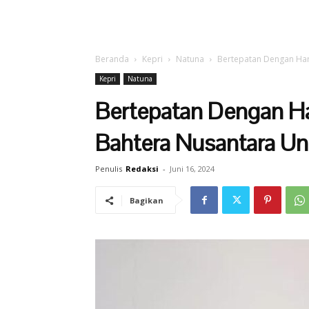
Beranda
Kepri
Natuna
Bertepatan Dengan Har
Kepri
Natuna
Bertepatan Dengan Ha
Bahtera Nusantara U
Penulis
Redaksi
-
Juni 16, 2024
Bagikan