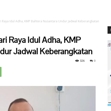
i Raya Idul Adha, KMP Bahtera Nusantara Undur Jadwal Keberangkatan
ri Raya Idul Adha, KMP
ndur Jadwal Keberangkatan
326
0