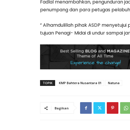
Fadlal menambahkan, pengunduran jadw
penumpang dan para petugas pelabuhan
” Alhamdulillah pihak ASDP menyetujui
tujuan Penagi- Midai di undur sampai jam
TOPIK
KMP Bahtera Nusantara 01
Natuna
Bagikan