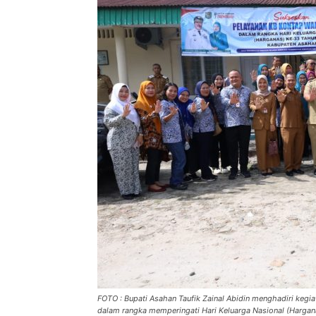
FOTO : Bupati Asahan Taufik Zainal Abidin menghadiri keg
dalam rangka memperingati Hari Keluarga Nasional (Hargan