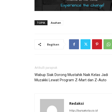
TOPIK
Asahan
Bagikan
Artikulli paraprak
Wabup Siak Dorong Mustahik Naik Kelas Jadi
Muzakki Lewat Program Z-Mart dan Z-Auto
Redaksi
http://bursakota.co.id