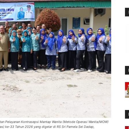
iatan Pelayanan Kontrasepsi Mantap Wanita (Metode Operasi Wanita/MOW)
as) ke-33 Tahun 2026 yang digelar di RS Sri Pamela Sei Dadap,