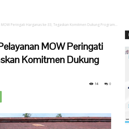
n MOW Peringati Harganas ke-33, Tegaskan Komitmen Dukung Program...
 Pelayanan MOW Peringati
gaskan Komitmen Dukung
14
0