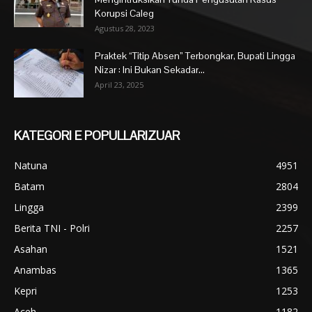
Korupsi Caleg
Agustus 28, 2023
Praktek “Titip Absen” Terbongkar, Bupati Lingga
Nizar : Ini Bukan Sekadar...
April 23, 2025
KATEGORI E POPULLARIZUAR
Natuna
4951
Batam
2804
Lingga
2399
Berita TNI - Polri
2257
Asahan
1521
Anambas
1365
Kepri
1253
Aceh
1182