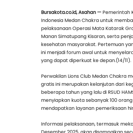
Bursakota.co.id, Asahan —
Pemerintah K
Indonesia Medan Chakra untuk membah
pelaksanaan Operasi Mata Katarak Gra
Manan Simatupang Kisaran, serta penja
kesehatan masyarakat. Pertemuan yang
ini menjadi forum awal untuk menyelar
yang dapat diperkuat ke depan.(14/11).
Perwakilan Lions Club Medan Chakra m
gratis ini merupakan kelanjutan dari k
beberapa tahun yang lalu di RSUD HAMS 
menyiapkan kuota sebanyak 100 orang
mendapatkan layanan pemeriksaan hing
Informasi pelaksanaan, termasuk meka
Desember 2025, akan disampaikan seca