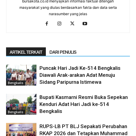
bursakota.co.id menyajikan informasi faktual ditengah
masyarakat yang diulas berdasarkan fakta dan data serta
narasumber yang jelas
ARTIKEL TERKAIT
DARI PENULIS
Puncak Hari Jadi Ke-514 Bengkalis
Diawali Arak-arakan Adat Menuju
Sidang Paripurna Istimewa
Bengkalis
Bupati Kasmarni Resmi Buka Sepekan
Kenduri Adat Hari Jadi ke-514
Bengkalis
Bengkalis
RUPS-LB PT BLJ Sepakati Perubahan
RKAP 2026 dan Tetapkan Muhammad