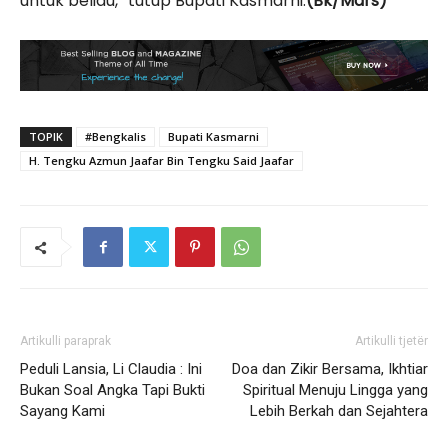
untuk beliau,” tutup Bupati Kasmarni.
(Bk/Mars)
TOPIK
#Bengkalis
Bupati Kasmarni
H. Tengku Azmun Jaafar Bin Tengku Said Jaafar
Artikulli paraprak
Artikulli tjetër
Peduli Lansia, Li Claudia : Ini
Doa dan Zikir Bersama, Ikhtiar
Bukan Soal Angka Tapi Bukti
Spiritual Menuju Lingga yang
Sayang Kami
Lebih Berkah dan Sejahtera