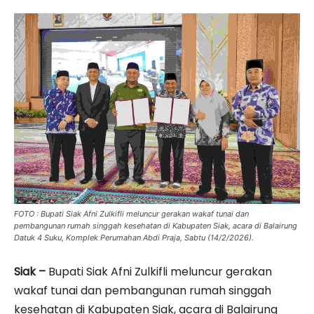
FOTO : Bupati Siak Afni Zulkifli meluncur gerakan wakaf tunai dan
pembangunan rumah singgah kesehatan di Kabupaten Siak, acara di Balairung
Datuk 4 Suku, Komplek Perumahan Abdi Praja, Sabtu (14/2/2026).
Siak –
Bupati Siak Afni Zulkifli meluncur gerakan
wakaf tunai dan pembangunan rumah singgah
kesehatan di Kabupaten Siak, acara di Balairung