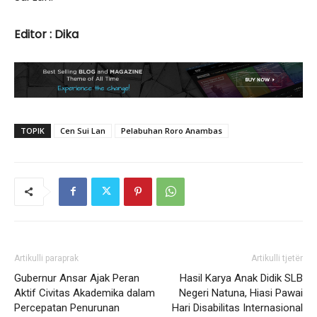
Editor : Dika
TOPIK
Cen Sui Lan
Pelabuhan Roro Anambas
Artikulli paraprak
Artikulli tjetër
Gubernur Ansar Ajak Peran
Hasil Karya Anak Didik SLB
Aktif Civitas Akademika dalam
Negeri Natuna, Hiasi Pawai
Percepatan Penurunan
Hari Disabilitas Internasional