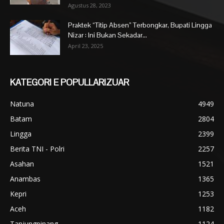
Agustus 28, 2023
Praktek “Titip Absen” Terbongkar, Bupati Lingga
Nizar : Ini Bukan Sekadar...
April 23, 2025
KATEGORI E POPULLARIZUAR
Natuna
4949
Batam
2804
Lingga
2399
Berita TNI - Polri
2257
Asahan
1521
Anambas
1365
Kepri
1253
Aceh
1182
Tanjungpinang
1124