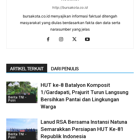
http://bursakota.co.id
bursakota.co.id menyajikan informasi faktual ditengah
masyarakat yang diulas berdasarkan fakta dan data serta
narasumber yang jelas
ARTIKEL TERKAIT
DARI PENULIS
HUT ke-8 Batalyon Komposit
1/Gardapati, Prajurit Turun Langsung
Berita TNI -
Bersihkan Pantai dan Lingkungan
Polri
Warga
Lanud RSA Bersama Instansi Natuna
Semarakkan Persiapan HUT Ke-81
Berita TNI -
Republik Indonesia
Polri