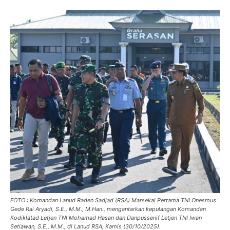
FOTO : Komandan Lanud Raden Sadjad (RSA) Marsekal Pertama TNI Onesmus
Gede Rai Aryadi, S.E., M.M., M.Han., mengantarkan kepulangan Komandan
Kodiklatad Letjen TNI Mohamad Hasan dan Danpussenif Letjen TNI Iwan
Setiawan, S.E., M.M., di Lanud RSA, Kamis (30/10/2025).