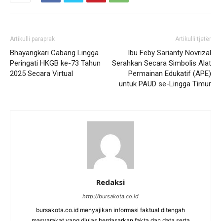
Artikulli paraprak
Artikulli tjetër
Bhayangkari Cabang Lingga
Ibu Feby Sarianty Novrizal
Peringati HKGB ke-73 Tahun
Serahkan Secara Simbolis Alat
2025 Secara Virtual
Permainan Edukatif (APE)
untuk PAUD se-Lingga Timur
Redaksi
http://bursakota.co.id
bursakota.co.id menyajikan informasi faktual ditengah
masyarakat yang diulas berdasarkan fakta dan data serta