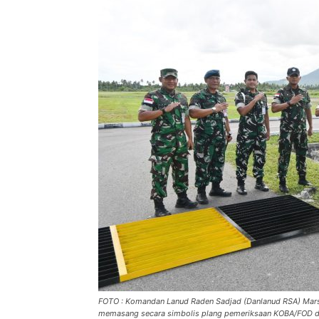
FOTO : Komandan Lanud Raden Sadjad (Danlanud RSA) Marse
memasang secara simbolis plang pemeriksaan KOBA/FOD di 