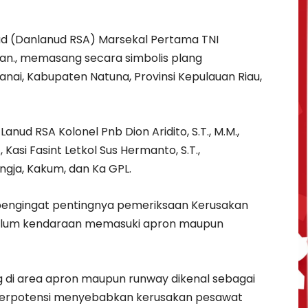
 (Danlanud RSA) Marsekal Pertama TNI
.Han., memasang secara simbolis plang
ai, Kabupaten Natuna, Provinsi Kepulauan Riau,
nud RSA Kolonel Pnb Dion Aridito, S.T., M.M.,
l., Kasi Fasint Letkol Sus Hermanto, S.T.,
gja, Kakum, dan Ka GPL.
pengingat pentingnya pemeriksaan Kerusakan
elum kendaraan memasuki apron maupun
 di area apron maupun runway dikenal sebagai
 berpotensi menyebabkan kerusakan pesawat