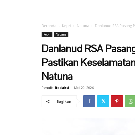
Beranda
Kepri
Natuna
Danlanud RSA Pasang P
Kepri
Natuna
Danlanud RSA Pasan
Pastikan Keselamata
Natuna
Penulis
Redaksi
-
Mei 20, 2026
Bagikan