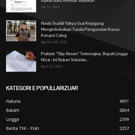
Ajaran Baru Mundur Sepekan
Juli 11, 2025
Nasib Suaidi Yahya Usai Kejagung
Mengintruksikan Tunda Pengusutan Kasus
Korupsi Caleg
Agustus 28, 2023
Praktek “Titip Absen” Terbongkar, Bupati Lingga
Nizar : Ini Bukan Sekadar...
April 23, 2025
KATEGORI E POPULLARIZUAR
Natuna
4951
Batam
2804
Lingga
2399
Berita TNI - Polri
2257