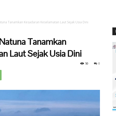
atuna Tanamkan Kesadaran Keselamatan Laut Sejak Usia Dini
R Natuna Tanamkan
n Laut Sejak Usia Dini
50
0