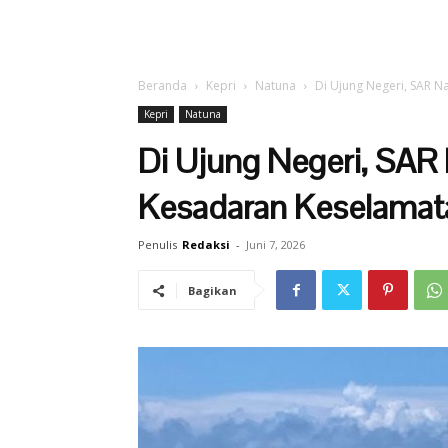
Beranda
Kepri
Natuna
Di Ujung Negeri, SAR N
Kepri
Natuna
Di Ujung Negeri, SA
Kesadaran Keselamata
Penulis
Redaksi
-
Juni 7, 2026
Bagikan